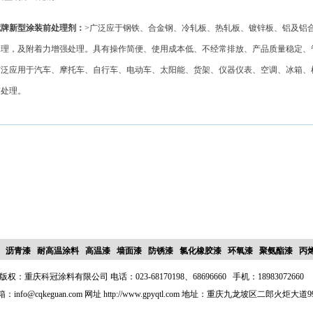
冠牌新型涂装前处理剂：
>广泛应于钢铁、合金钢、冷轧板、热轧板、镀锌板、铝及铝
处理，及附着力增强处理。具有操作简便、使用成本低、不经常排放、产品质量稳定、
广泛应用于汽车、摩托车、自行车、电动车、太阳能、货架、仪器仪表、空调、冰箱、
前处理。
沥青漆
耐高温涂料
高温漆
墙面漆
防锈漆
氯化橡胶漆
环氧漆
聚氨酯漆
丙
版权
：重庆科冠涂料有限公司 电话：023-68170198、68696660 手机：1898307266
：info@cqkeguan.com 网址 http://www.gpyqtl.com 地址：重庆九龙坡区二郎火炬大道